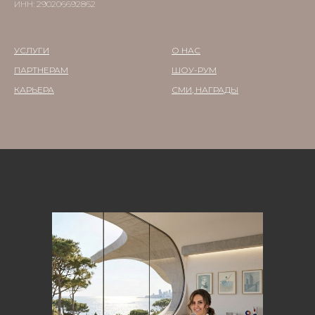
ИНН: 290206692862
УСЛУГИ
О НАС
ПАРТНЕРАМ
ШОУ-РУМ
КАРЬЕРА
СМИ, НАГРАДЫ